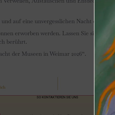
m Verweilen, Austauschen und Entdecken – mi
 und auf eine unvergesslichen Nacht der Kun
nnen erworben werden. Lassen Sie sich inspiri
ch berührt.
Nacht der Museen in Weimar 2026“.
ich
SO KONTAKTIEREN SIE UNS